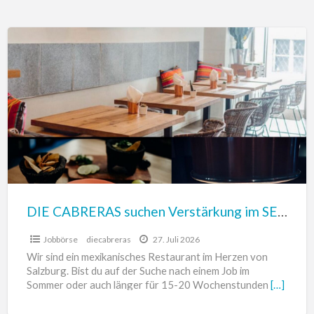
DIE
CABRERAS
suchen
Verstärkung
im
SERVICE
DIE CABRERAS suchen Verstärkung im SERVICE
Jobbörse
diecabreras
27. Juli 2026
Wir sind ein mexikanisches Restaurant im Herzen von
Salzburg. Bist du auf der Suche nach einem Job im
Sommer oder auch länger für 15-20 Wochenstunden
[…]