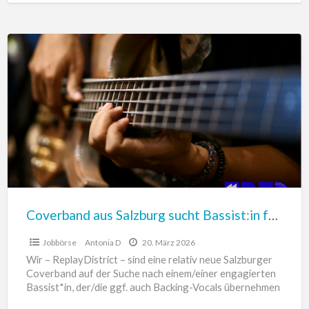
Coverband
aus
Salzburg
sucht
Bassist:in
für
regelmäßige
Proben
und
Gigs.
Coverband aus Salzburg sucht Bassist:in für regelmäßige Proben und Gigs. Proberaum vorhanden.
Proberaum
Jobbörse
Antonia D
20. März 2026
vorhanden.
Wir – ReplayDistrict – sind eine relativ neue Salzburger
Coverband auf der Suche nach einem/einer engagierten
Bassist*in, der/die ggf. auch Backing-Vocals übernehmen
möchte (jedoch kein
[…]