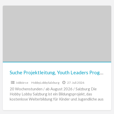
Suche
Projektleitung,
Youth
Leaders
Programm
Suche Projektleitung, Youth Leaders Programm
Jobbörse
HobbyLobbySalzburg
27. Juli 2026
20 Wochenstunden / ab August 2026 / Salzburg Die
Hobby Lobby Salzburg ist ein Bildungsprojekt, das
kostenlose Weiterbildung für Kinder und Jugendliche aus
sozioökonomisch benachteiligten
[…]