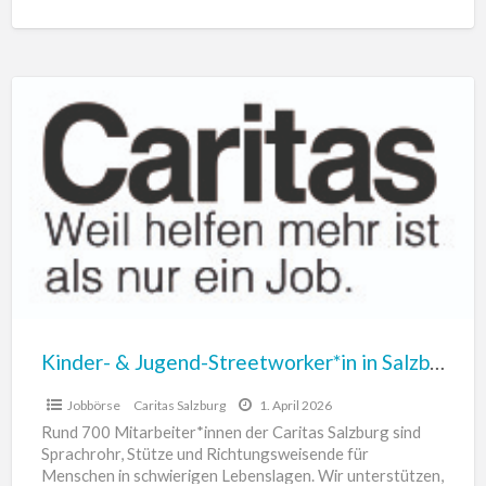
zuverlässig und zu fairen Preisen.
[…]
Kinder-
&
Jugend-
Streetworker*in
in
Salzburg
Stadt
(m/w/d)
Kinder- & Jugend-Streetworker*in in Salzburg Stadt (m/w/d)
Jobbörse
Caritas Salzburg
1. April 2026
Rund 700 Mitarbeiter*innen der Caritas Salzburg sind
Sprachrohr, Stütze und Richtungsweisende für
Menschen in schwierigen Lebenslagen. Wir unterstützen,