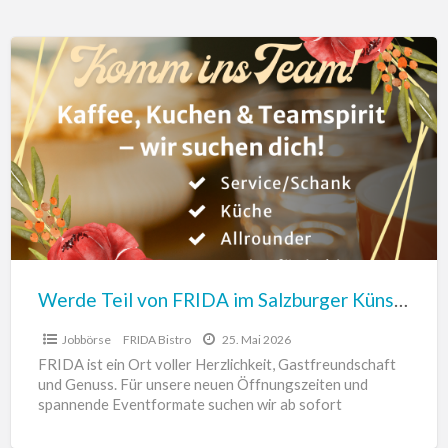
Werde
Teil
von
FRIDA
im
Salzburger
Künstlerhaus!
Küche,
Service/Schank
Werde Teil von FRIDA im Salzburger Künstlerhaus! Küche, Service/Schank
Jobbörse
FRIDA Bistro
25. Mai 2026
FRIDA ist ein Ort voller Herzlichkeit, Gastfreundschaft
und Genuss. Für unsere neuen Öffnungszeiten und
spannende Eventformate suchen wir ab sofort
motivierte Verstärkung mit Herz und
[…]