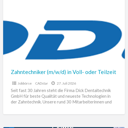
Zahntechniker
J
(m/w/d)
in
Voll-
oder
Teilzeit
Zahntechniker (m/w/d) in Voll- oder Teilzeit
Jobbörse
CADstar
27. Juli 2026
Seit fast 30 Jahren steht die Firma Dick Dentaltechnik
GmbH für beste Qualität und neueste Technologien in
der Zahntechnik. Unsere rund 30 Mitarbeiterinnen und
Mitarbeiter
[…]