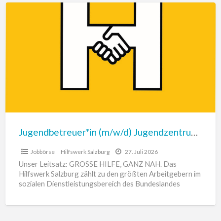
Jugendbetreuer*in
(m/w/d)
Jugendzentrum
Obertrum
Jugendbetreuer*in (m/w/d) Jugendzentrum Obertrum
Jobbörse
Hilfswerk Salzburg
27. Juli 2026
Unser Leitsatz: GROSSE HILFE, GANZ NAH. Das
Hilfswerk Salzburg zählt zu den größten Arbeitgebern im
sozialen Dienstleistungsbereich des Bundeslandes
Salzburg. Dazu zählen sämtliche Dienstleistungen in
[…]