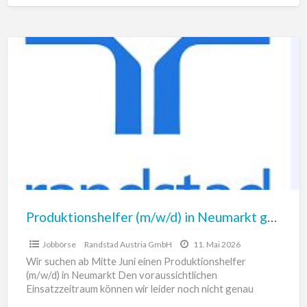
Produktionshelfer
(m/w/d)
in
Neumarkt
gesucht
Produktionshelfer (m/w/d) in Neumarkt gesucht
Jobbörse
Randstad Austria GmbH
11. Mai 2026
Wir suchen ab Mitte Juni einen Produktionshelfer
(m/w/d) in Neumarkt Den voraussichtlichen
Einsatzzeitraum können wir leider noch nicht genau
abschätzen. Arbeitszeit: Montag bis Donnerstag: 07:00