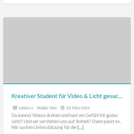
Kreativer
Student
für
Video
&
Licht
gesucht
Kreativer Student für Video & Licht gesucht
Jobbörse
Shabbir Tahir
20. März 2026
Du kannst Videos drehen und hast ein Gefühl für gutes
Licht? Und wir verstehen uns auf Anhieb? Dann passt es.
Wir suchen Unterstützung für die
[…]