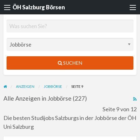
ÖH Salzburg Börsen
SUCHEN
ANZEIGEN
JOBBÖRSE
SEITE 9
Alle Anzeigen in Jobbörse (227)
R
F
Seite 9 von 12
f
Die besten Studijobs Salzburgs in der Jobbörse der ÖH
a
Uni Salzburg
t