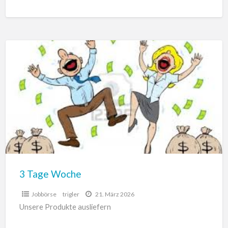
betreuen, begleiten und beraten alle, die unsere
[…]
3
Tage
Woche
3 Tage Woche
Jobbörse
trigler
21. März 2026
Unsere Produkte ausliefern