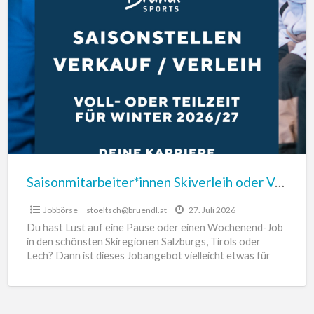
Saisonmitarbeiter*innen
Skiverleih
oder
Verkauf
(VZ/TZ),
für
Winter
26/27
Saisonmitarbeiter*innen Skiverleih oder Verkauf (VZ/TZ), für Winter 26/27
Jobbörse
stoeltsch@bruendl.at
27. Juli 2026
Du hast Lust auf eine Pause oder einen Wochenend-Job
in den schönsten Skiregionen Salzburgs, Tirols oder
Lech? Dann ist dieses Jobangebot vielleicht etwas für
dich.
[…]