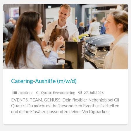
Catering-
Aushilfe
(m/w/d)
Catering-Aushilfe (m/w/d)
Jobbörse
Gli Quattri Eventcatering
27. Juli 2026
EVENTS. TEAM. GENUSS. Dein flexibler Nebenjob bei Gli
Quattri. Du möchtest bei besonderen Events mitarbeiten
und deine Einsätze passend zu deiner Verfügbarkeit
planen? Dann komm
[…]