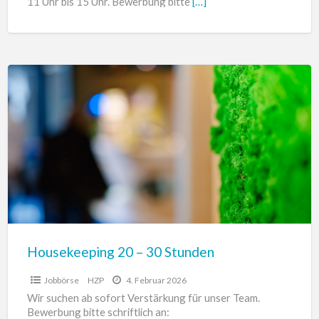
11 Uhr bis 15 Uhr. Bewerbung bitte
[…]
Housekeeping
20
–
30
Stunden
Housekeeping 20 – 30 Stunden
Jobbörse
HZP
4. Februar 2026
Wir suchen ab sofort Verstärkung für unser Team.
Bewerbung bitte schriftlich an: