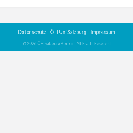
Datenschutz
ÖH Uni Salzburg
Impressum
©
2026
ÖH Salzburg Börsen
| All Rights Reserved