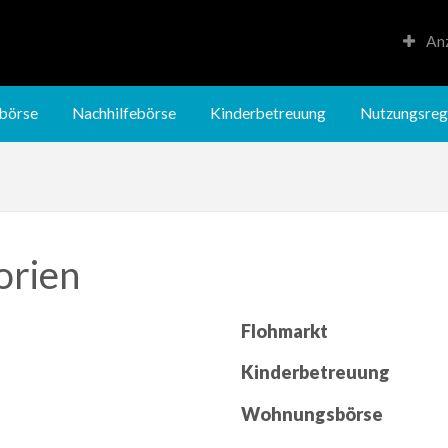
Anz
Kinderbetreuung
Nutzungsregeln
börse
Nachhilfebörse
Kinderbetreuung
Nutzungsreg
orien
Flohmarkt
Kinderbetreuung
Wohnungsbörse