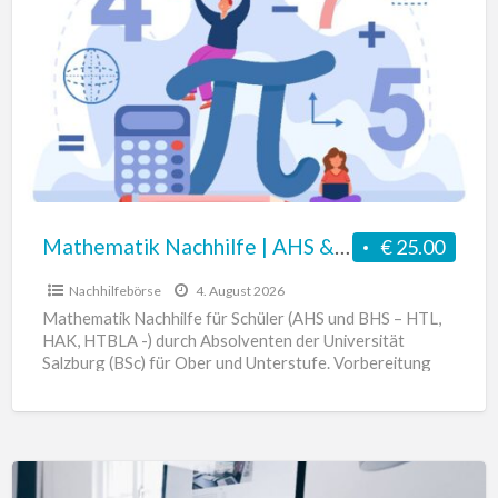
|
AHS
&
BHS
Mathematik Nachhilfe | AHS & BHS
€ 25.00
Nachhilfebörse
4. August 2026
Mathematik Nachhilfe für Schüler (AHS und BHS – HTL,
HAK, HTBLA -) durch Absolventen der Universität
Salzburg (BSc) für Ober und Unterstufe. Vorbereitung
auf die
[…]
Informatik