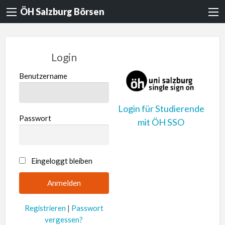
ÖH Salzburg Börsen
Login
Benutzername
Login für Studierende
Passwort
mit ÖH SSO
A
Eingeloggt bleiben
l
t
e
Registrieren
|
Passwort
r
vergessen?