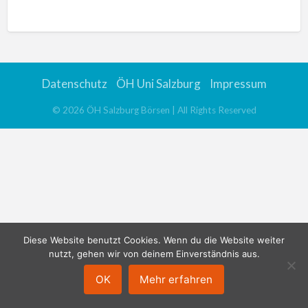
n
a
t
i
v
Datenschutz
ÖH Uni Salzburg
Impressum
e
:
©
2026
ÖH Salzburg Börsen
| All Rights Reserved
Diese Website benutzt Cookies. Wenn du die Website weiter
nutzt, gehen wir von deinem Einverständnis aus.
OK
Mehr erfahren