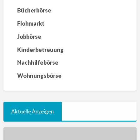
Bücherbörse
Flohmarkt
Jobbörse
Kinderbetreuung
Nachhilfebörse
Wohnungsbörse
Aktuelle Anzeigen
Hilfe
beim