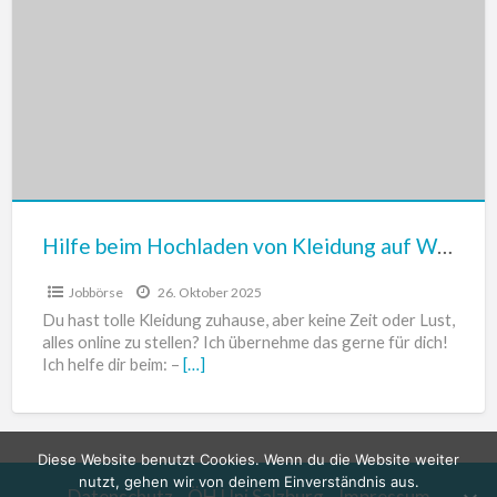
Hochladen
von
Kleidung
auf
Willhaben,
Vinted
&
Co.
Hilfe beim Hochladen von Kleidung auf Willhaben, Vinted & Co.
Jobbörse
26. Oktober 2025
Du hast tolle Kleidung zuhause, aber keine Zeit oder Lust,
alles online zu stellen? Ich übernehme das gerne für dich!
Ich helfe dir beim: –
[…]
Diese Website benutzt Cookies. Wenn du die Website weiter
nutzt, gehen wir von deinem Einverständnis aus.
Datenschutz
ÖH Uni Salzburg
Impressum