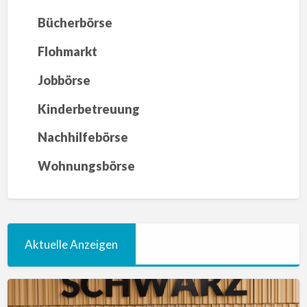
Bücherbörse
Flohmarkt
Jobbörse
Kinderbetreuung
Nachhilfebörse
Wohnungsbörse
Aktuelle Anzeigen
Lehrkraft
für