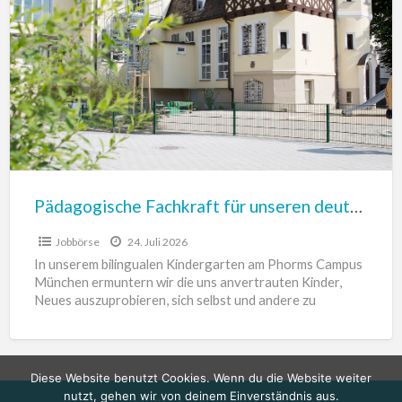
Fachkraft
für
unseren
deutsch-
englischen
Kindergarten
im
Herzen
von
Pädagogische Fachkraft für unseren deutsch-englischen Kindergarten im Herzen von München gesucht
München
Jobbörse
24. Juli 2026
gesucht
In unserem bilingualen Kindergarten am Phorms Campus
München ermuntern wir die uns anvertrauten Kinder,
Neues auszuprobieren, sich selbst und andere zu
respektieren, Mitgefühl und Interesse
[…]
Diese Website benutzt Cookies. Wenn du die Website weiter
nutzt, gehen wir von deinem Einverständnis aus.