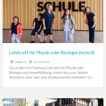
Physik
oder
Biologie
(m/w/d)
Lehrkraft für Physik oder Biologie (m/w/d)
Jobbörse
24. Juli 2026
Du studierst in Salzburg Lehramt mit Physik oder
Biologie und Umweltbildung, stehst kurz vor deinem
Abschluss oder hast dein Studium bereits beendet? Du
möchtest direkt
[…]
Pädagogische