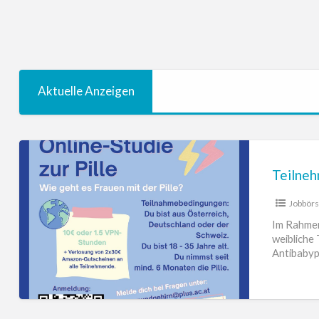
Aktuelle Anzeigen
Teilnehmerinnen
für
Online
Jobbör
Studie
zur
Im Rahmen
weibliche 
Antibabypille
Antibabypi
–
Gesundhe
10Euro
Entlohnung