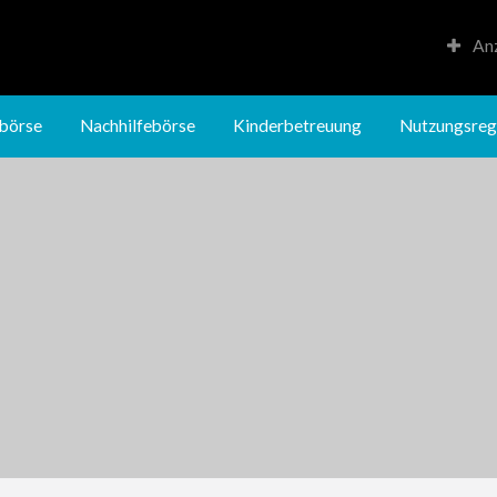
Anz
Kinderbetreuung
Nutzungsregeln
börse
Nachhilfebörse
Kinderbetreuung
Nutzungsreg