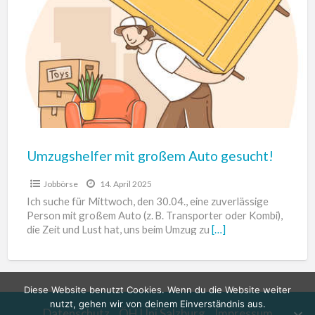
großem
Auto
gesucht!
Umzugshelfer mit großem Auto gesucht!
Jobbörse
14. April 2025
Ich suche für Mittwoch, den 30.04., eine zuverlässige
Person mit großem Auto (z. B. Transporter oder Kombi),
die Zeit und Lust hat, uns beim Umzug zu
[…]
Diese Website benutzt Cookies. Wenn du die Website weiter
nutzt, gehen wir von deinem Einverständnis aus.
Datenschutz
ÖH Uni Salzburg
Impressum