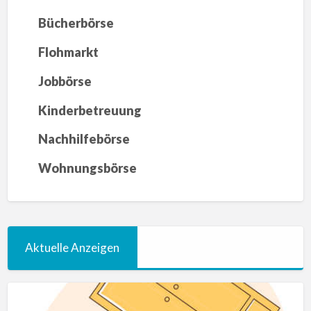
Bücherbörse
Flohmarkt
Jobbörse
Kinderbetreuung
Nachhilfebörse
Wohnungsbörse
Aktuelle Anzeigen
Umzugshelfer
mit