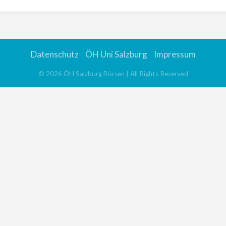
Datenschutz
ÖH Uni Salzburg
Impressum
©
2026
ÖH Salzburg Börsen
| All Rights Reserved