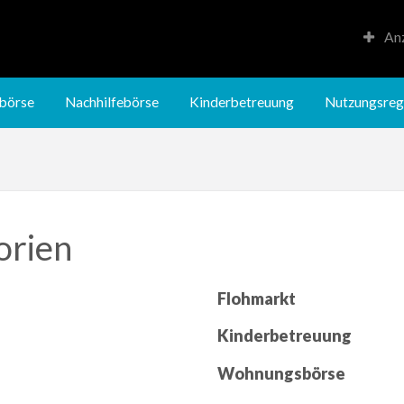
Anz
Kinderbetreuung
Nutzungsregeln
börse
Nachhilfebörse
Kinderbetreuung
Nutzungsreg
orien
Flohmarkt
Kinderbetreuung
Wohnungsbörse