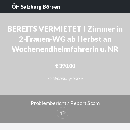
ÖH Salzburg Börsen
BEREITS VERMIETET ! Zimmer in
2-Frauen-WG ab Herbst an
Wochenendheimfahrerin u. NR
€ 390.00
Wohnungsbörse
Problembericht / Report Scam
Problembericht
/