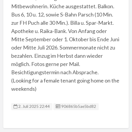
Mitbewohnerin. Küche ausgestattet. Balkon.
Bus 6, 10 u. 12, sowie S-Bahn Parsch (10 Min.
zur FH Puch alle 30 Min.). Billa u. Spar-Markt.
Apotheke u. Raika-Bank. Von Anfang oder
Mitte September oder 1. Oktober bis Ende Juni
oder Mitte Juli 2026. Sommermonate nicht zu
bezahlen. Einzug im Herbst dann wieder
möglich. Fotos gerne per Mail.
Besichtigungstermin nach Absprache.
(Looking for a female tenant going home on the
weekends)
Anzeigen ID:
2. Juli 2025 22:44
906865b5ae5bd82