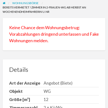
Report
WOHNUNGSBÖRSE
Scam
BEREITS VERMIETET ! ZIMMER IN 2-FRAUEN-WG AB HERBST AN
WOCHENENDHEIMFAHRERIN U. NR
Keine Chance dem Wohnungsbetrug:
Vorabzahlungen dringend unterlassen und Fake
Wohnungen melden.
Details
Art der Anzeige
Angebot (Biete)
Objekt
WG
Größe [m²]
12
Zimmeranzahl
2 + Kü/Wz