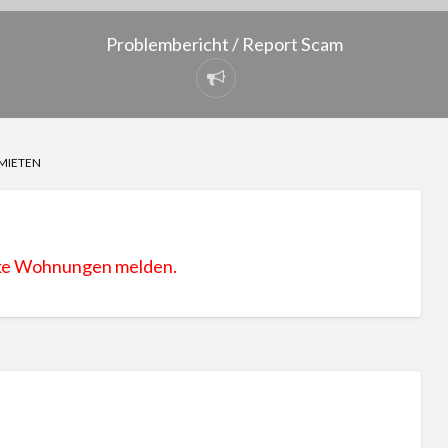
Problembericht / Report Scam
Problembericht
/
Report
RMIETEN
Scam
ake Wohnungen melden.