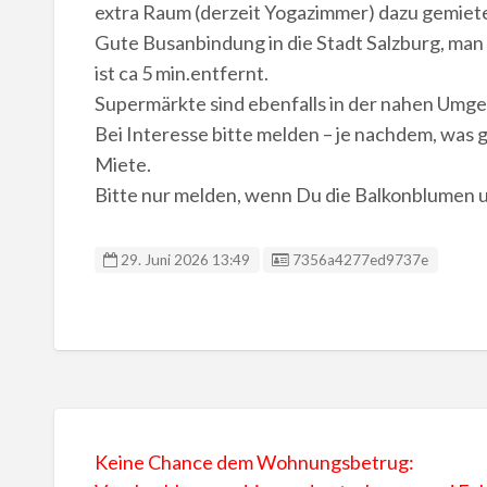
extra Raum (derzeit Yogazimmer) dazu gemiet
Gute Busanbindung in die Stadt Salzburg, man i
ist ca 5 min.entfernt.
Supermärkte sind ebenfalls in der nahen Umg
Bei Interesse bitte melden – je nachdem, was g
Miete.
Bitte nur melden, wenn Du die Balkonblumen u
Anzeigen ID:
29. Juni 2026 13:49
7356a4277ed9737e
Keine Chance dem Wohnungsbetrug: