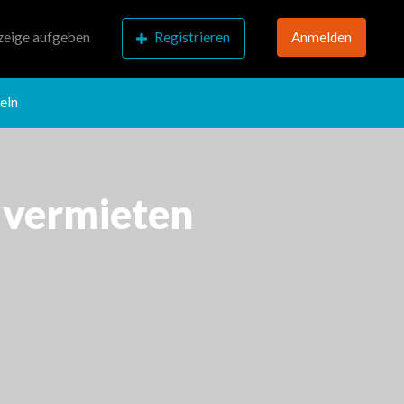
eige aufgeben
Registrieren
Anmelden
eln
u vermieten