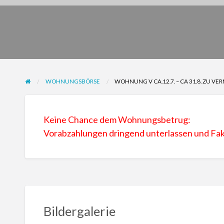
WOHNUNGSBÖRSE
WOHNUNG V CA.12.7. – CA 31.8. ZU VE
Keine Chance dem Wohnungsbetrug:
Vorabzahlungen dringend unterlassen und F
Bildergalerie