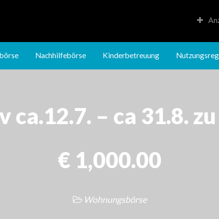
Anz
Kinderbetreuung
Nutzungsregeln
börse
Nachhilfebörse
Kinderbetreuung
Nutzungsreg
ca.12.7. – ca 31.8. z
€ 1,000.00
Wohnungsbörse