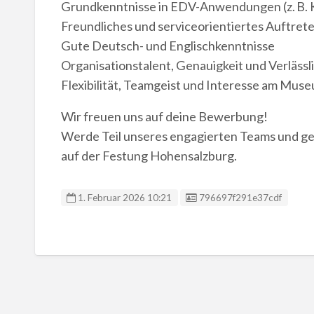
Grundkenntnisse in EDV-Anwendungen (z. B.
Freundliches und serviceorientiertes Auftret
Gute Deutsch- und Englischkenntnisse
Organisationstalent, Genauigkeit und Verlässl
Flexibilität, Teamgeist und Interesse am Mus
Wir freuen uns auf deine Bewerbung!
Werde Teil unseres engagierten Teams und ges
auf der Festung Hohensalzburg.
Anzeigen ID:
1. Februar 2026 10:21
796697f291e37cdf