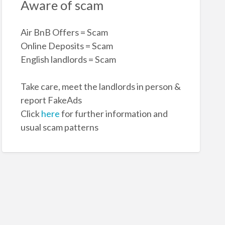
Aware of scam
Air BnB Offers = Scam
Online Deposits = Scam
English landlords = Scam
Take care, meet the landlords in person &
report FakeAds
Click
here
for further information and
usual scam patterns