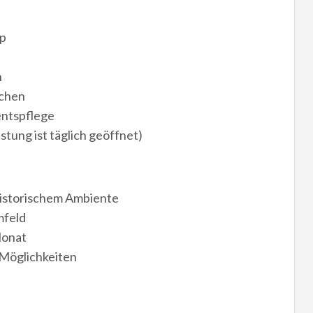
op
n
ächen
entspflege
tung ist täglich geöffnet)
historischem Ambiente
mfeld
Monat
 Möglichkeiten