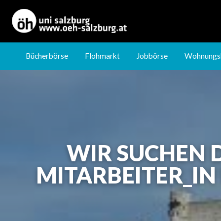
Jobbörse
Wohnungsbörse
Nachhilfebörse
Bücherbörse
Flohmarkt
Jobbörse
Wohnungs
WIR SUCHEN 
MITARBEITER_IN