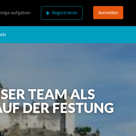
eige aufgeben
Registrieren
Anmelden
eln
SER TEAM ALS
AUF DER FESTUNG