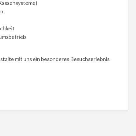
 Kassensysteme)
en
ichkeit
eumsbetrieb
talte mit uns ein besonderes Besuchserlebnis