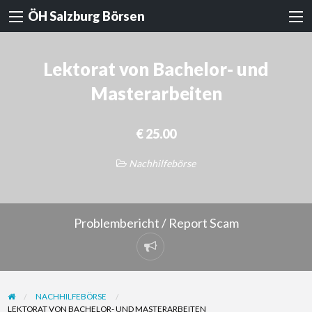
ÖH Salzburg Börsen
Lektorat von Bachelor- und
Masterarbeiten
€ 25.00
Nachhilfebörse
Problembericht / Report Scam
Problembericht
/
Report
NACHHILFEBÖRSE
Scam
LEKTORAT VON BACHELOR- UND MASTERARBEITEN