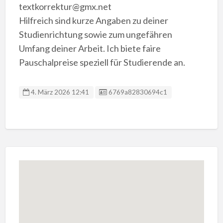
textkorrektur@gmx.net
Hilfreich sind kurze Angaben zu deiner
Studienrichtung sowie zum ungefähren
Umfang deiner Arbeit. Ich biete faire
Pauschalpreise speziell für Studierende an.
Anzeigen ID:
4. März 2026 12:41
6769a82830694c1