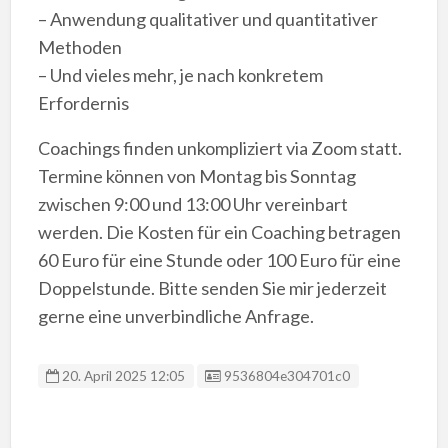
– Anwendung qualitativer und quantitativer
Methoden
– Und vieles mehr, je nach konkretem
Erfordernis
Coachings finden unkompliziert via Zoom statt.
Termine können von Montag bis Sonntag
zwischen 9:00 und 13:00 Uhr vereinbart
werden. Die Kosten für ein Coaching betragen
60 Euro für eine Stunde oder 100 Euro für eine
Doppelstunde. Bitte senden Sie mir jederzeit
gerne eine unverbindliche Anfrage.
Anzeigen ID:
20. April 2025 12:05
9536804e304701c0