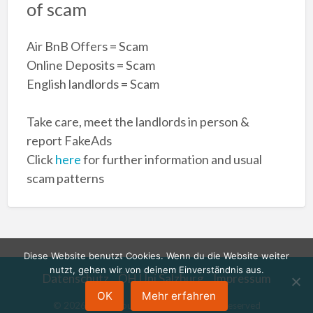
of scam
Air BnB Offers = Scam
Online Deposits = Scam
English landlords = Scam
Take care, meet the landlords in person &
report FakeAds
Click
here
for further information and usual
scam patterns
Diese Website benutzt Cookies. Wenn du die Website weiter
nutzt, gehen wir von deinem Einverständnis aus.
Datenschutz
ÖH Uni Salzburg
Impressum
OK
Mehr erfahren
©
2026
ÖH Salzburg Börsen
| All Rights Reserved