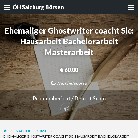
ÖH Salzburg Börsen
Ehemaliger Ghostwriter coacht Sie:
Hausarbeit Bachelorarbeit
Masterarbeit
€ 60.00
Nachhilfebörse
Problembericht / Report Scam
Problembericht
/
Report
NACHHILFEBÖRSE
Scam
EHEMALIGER GHOSTWRITER COACHT SIE: HAUSARBEIT BACHELORARBEIT