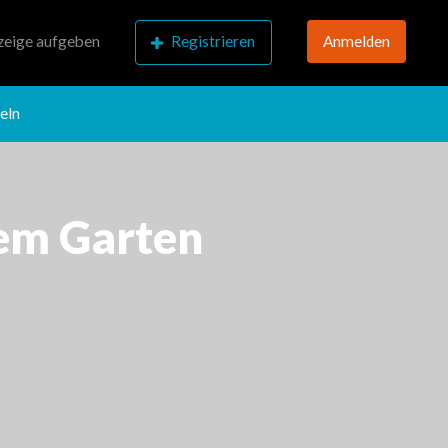
eige aufgeben
Registrieren
Anmelden
eln
em Garten