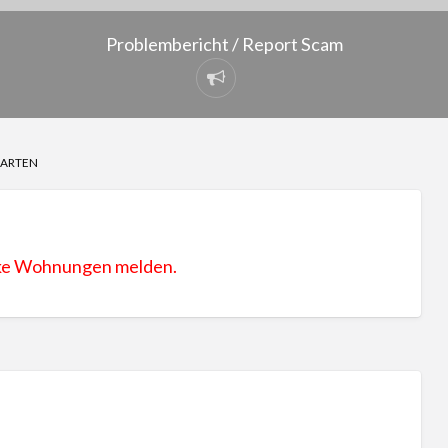
Problembericht / Report Scam
Problembericht
/
Report
GARTEN
Scam
ake Wohnungen melden.