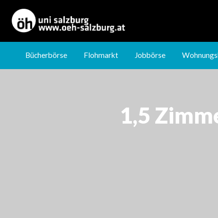
Jobbörse
Wohnungsbörse
Nachhilfebörse
Bücherbörse
Flohmarkt
Jobbörse
Wohnungs
1,5 Zimm