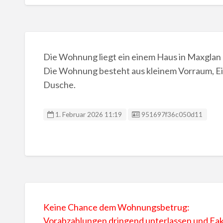
Die Wohnung liegt ein einem Haus in Maxglan m
Die Wohnung besteht aus kleinem Vorraum, Ei
Dusche.
Anzeigen ID:
1. Februar 2026 11:19
951697f36c050d11
Keine Chance dem Wohnungsbetrug:
Vorabzahlungen dringend unterlassen und F