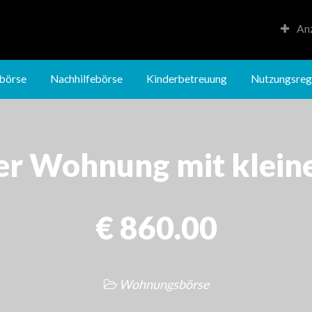
Anz
Kinderbetreuung
Nutzungsregeln
börse
Nachhilfebörse
Kinderbetreuung
Nutzungsreg
er Wohnung mit klein
€ 860.00
Wohnungsbörse