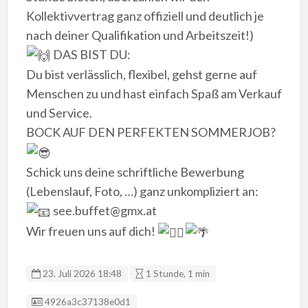
Kollektivvertrag ganz offiziell und deutlich je
nach deiner Qualifikation und Arbeitszeit!)
DAS BIST DU:
​Du bist verlässlich, flexibel, gehst gerne auf
Menschen zu und hast einfach Spaß am Verkauf
und Service.
​BOCK AUF DEN PERFEKTEN SOMMERJOB?
​Schick uns deine schriftliche Bewerbung
(Lebenslauf, Foto, …) ganz unkompliziert an:
see.buffet@gmx.at
​Wir freuen uns auf dich!
23. Juli 2026 18:48
1 Stunde, 1 min
Anzeigen ID:
4926a3c37138e0d1