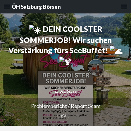
ÖH Salzburg Börsen
DEIN COOLSTER
SOMMERJOB! Wir suchen
Verstärkung fürs SeeBuffet!
Jobbörse
Problembericht / Report Scam
Problembericht
/