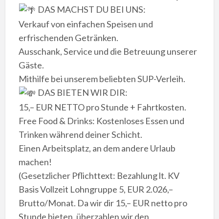
DAS MACHST DU BEI UNS:
​Verkauf von einfachen Speisen und
erfrischenden Getränken.
​Ausschank, Service und die Betreuung unserer
Gäste.
​Mithilfe bei unserem beliebten SUP-Verleih.
DAS BIETEN WIR DIR:
​15,– EUR NETTO pro Stunde + Fahrtkosten.
​Free Food & Drinks: Kostenloses Essen und
Trinken während deiner Schicht.
​Einen Arbeitsplatz, an dem andere Urlaub
machen!
​(Gesetzlicher Pflichttext: Bezahlung lt. KV
Basis Vollzeit Lohngruppe 5, EUR 2.026,–
Brutto/Monat. Da wir dir 15,– EUR netto pro
Stunde bieten, überzahlen wir den