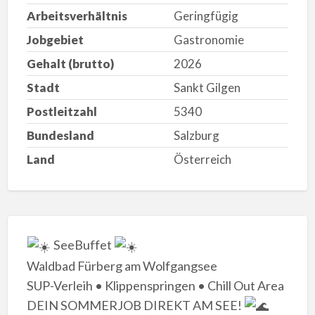
Arbeitsverhältnis
Geringfügig
Jobgebiet
Gastronomie
Gehalt (brutto)
2026
Stadt
Sankt Gilgen
Postleitzahl
5340
Bundesland
Salzburg
Land
Österreich
SeeBuffet
​Waldbad Fürberg am Wolfgangsee
​SUP-Verleih • Klippenspringen • Chill Out Area
​DEIN SOMMERJOB DIREKT AM SEE!