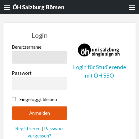
ÖH Salzburg Börsen
Login
Benutzername
Login für Studierende
Passwort
mit ÖH SSO
A
Eingeloggt bleiben
l
t
e
Registrieren
|
Passwort
r
vergessen?