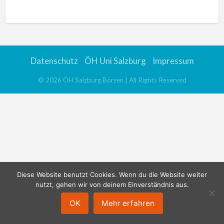
n
a
t
i
v
Datenschutz
ÖH Uni Salzburg
Impressum
e
:
©
2026
ÖH Salzburg Börsen
| All Rights Reserved
Diese Website benutzt Cookies. Wenn du die Website weiter
nutzt, gehen wir von deinem Einverständnis aus.
OK
Mehr erfahren