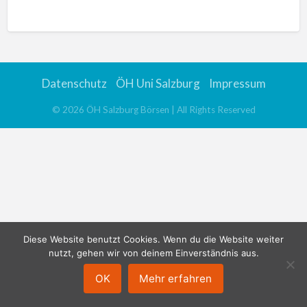
n
a
t
i
v
Datenschutz
ÖH Uni Salzburg
Impressum
e
:
©
2026
ÖH Salzburg Börsen
| All Rights Reserved
Diese Website benutzt Cookies. Wenn du die Website weiter
nutzt, gehen wir von deinem Einverständnis aus.
OK
Mehr erfahren