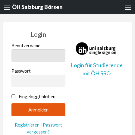
ÖH Salzburg Börsen
Login
Benutzername
Login für Studierende
Passwort
mit ÖH SSO
A
Eingeloggt bleiben
l
t
e
Registrieren
|
Passwort
r
vergessen?