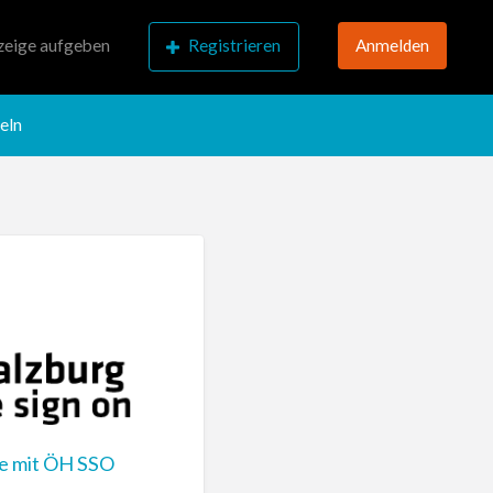
eige aufgeben
Registrieren
Anmelden
eln
de mit ÖH SSO