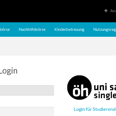
Anz
Kinderbetreuung
Nutzungsregeln
börse
Nachhilfebörse
Kinderbetreuung
Nutzungsreg
Login
Login für Studieren