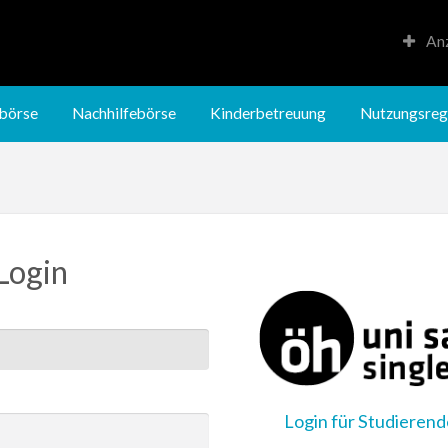
Anz
Kinderbetreuung
Nutzungsregeln
börse
Nachhilfebörse
Kinderbetreuung
Nutzungsreg
Login
Login für Studieren