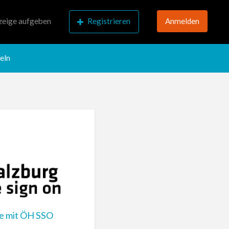
eige aufgeben
Registrieren
Anmelden
eln
de mit ÖH SSO