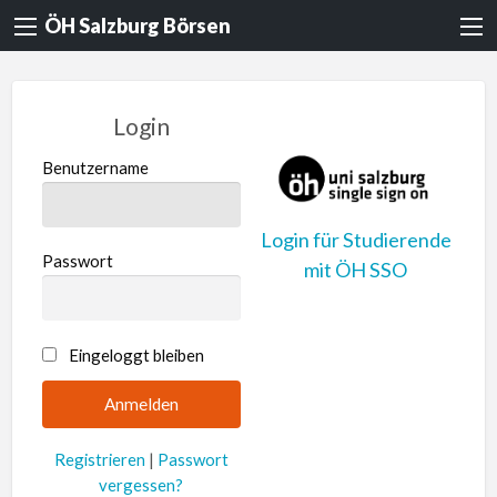
ÖH Salzburg Börsen
Login
Benutzername
Login für Studierende
Passwort
mit ÖH SSO
A
Eingeloggt bleiben
l
t
e
Registrieren
|
Passwort
r
vergessen?