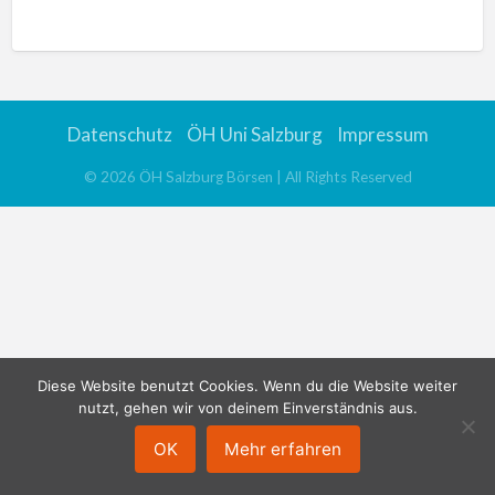
n
a
t
i
v
Datenschutz
ÖH Uni Salzburg
Impressum
e
:
©
2026
ÖH Salzburg Börsen
| All Rights Reserved
Diese Website benutzt Cookies. Wenn du die Website weiter
nutzt, gehen wir von deinem Einverständnis aus.
OK
Mehr erfahren