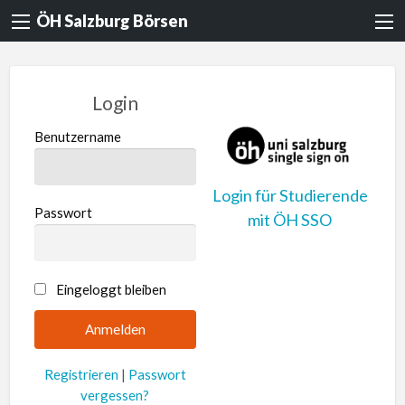
ÖH Salzburg Börsen
Login
Benutzername
Login für Studierende
Passwort
mit ÖH SSO
A
Eingeloggt bleiben
l
t
e
Registrieren
|
Passwort
r
vergessen?