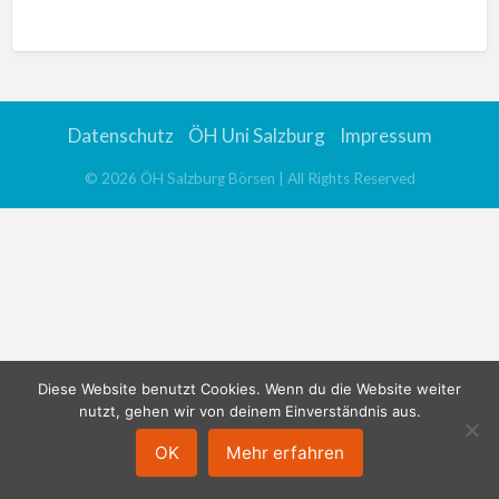
n
a
t
i
v
Datenschutz
ÖH Uni Salzburg
Impressum
e
:
©
2026
ÖH Salzburg Börsen
| All Rights Reserved
Diese Website benutzt Cookies. Wenn du die Website weiter
nutzt, gehen wir von deinem Einverständnis aus.
OK
Mehr erfahren