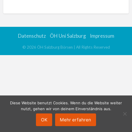
n
a
t
i
v
Datenschutz
ÖH Uni Salzburg
Impressum
e
:
©
2026
ÖH Salzburg Börsen
| All Rights Reserved
Diese Website benutzt Cookies. Wenn du die Website weiter
nutzt, gehen wir von deinem Einverständnis aus.
OK
Mehr erfahren