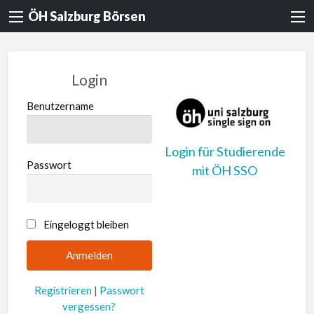
ÖH Salzburg Börsen
Login
Benutzername
Login für Studierende
Passwort
mit ÖH SSO
A
Eingeloggt bleiben
l
t
e
Registrieren
|
Passwort
r
vergessen?