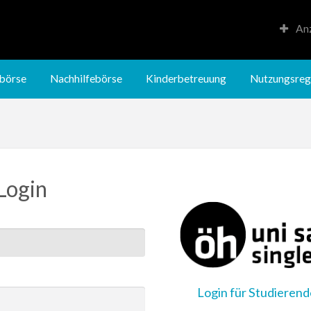
Anz
Kinderbetreuung
Nutzungsregeln
börse
Nachhilfebörse
Kinderbetreuung
Nutzungsreg
Login
Login für Studieren