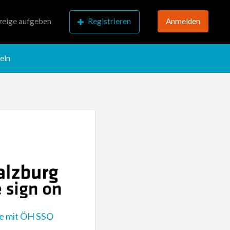
eige aufgeben
Registrieren
Anmelden
eln
de mit ÖH SSO