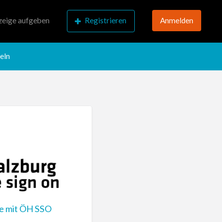
eige aufgeben
Registrieren
Anmelden
eln
de mit ÖH SSO