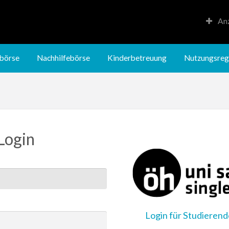
Anz
Kinderbetreuung
Nutzungsregeln
börse
Nachhilfebörse
Kinderbetreuung
Nutzungsreg
Login
Login für Studieren