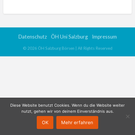
n
a
t
i
v
Datenschutz
ÖH Uni Salzburg
Impressum
e
:
©
2026
ÖH Salzburg Börsen
| All Rights Reserved
Diese Website benutzt Cookies. Wenn du die Website weiter
nutzt, gehen wir von deinem Einverständnis aus.
OK
Mehr erfahren