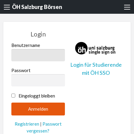
ÖH Salzburg Börsen
Login
Benutzername
Login für Studierende
Passwort
mit ÖH SSO
A
Eingeloggt bleiben
l
t
e
Registrieren
|
Passwort
r
vergessen?