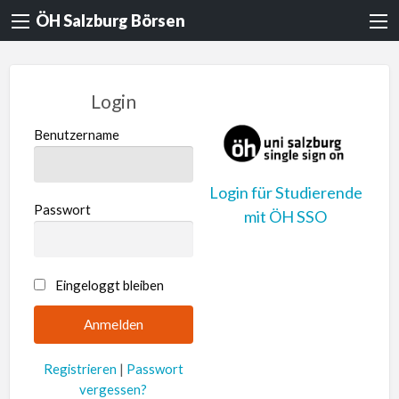
ÖH Salzburg Börsen
Login
Benutzername
Login für Studierende
Passwort
mit ÖH SSO
A
Eingeloggt bleiben
l
t
e
Registrieren
|
Passwort
r
vergessen?