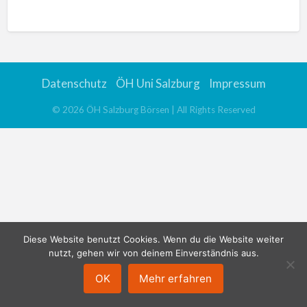
n
a
t
i
v
Datenschutz
ÖH Uni Salzburg
Impressum
e
:
©
2026
ÖH Salzburg Börsen
| All Rights Reserved
Diese Website benutzt Cookies. Wenn du die Website weiter
nutzt, gehen wir von deinem Einverständnis aus.
OK
Mehr erfahren